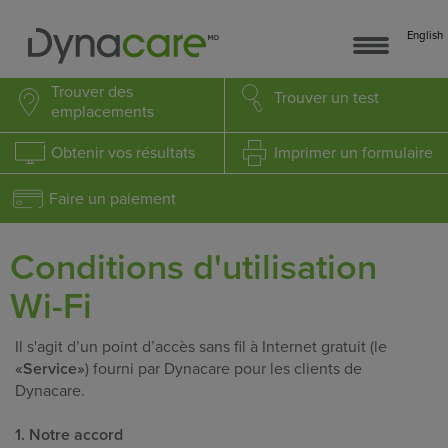
English
Trouver
des
Trouver
un test
emplacements
Obtenir
vos résultats
Imprimer
un formulaire
Faire un paiement
Conditions d'utilisation
Wi-Fi
Il s'agit d’un point d’accès sans fil à Internet gratuit (le
«Service»
) fourni par Dynacare pour les clients de
Dynacare.
1. Notre accord