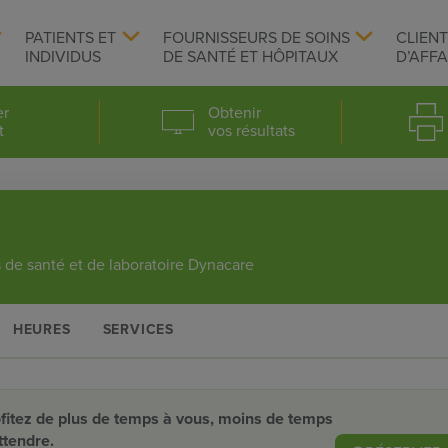
PATIENTS ET
FOURNISSEURS DE SOINS
CLIEN
INDIVIDUS
DE SANTÉ ET HÔPITAUX
D’AFFA
er
Obtenir
t
vos résultats
 de santé et de laboratoire Dynacare
HEURES
SERVICES
fitez de plus de temps à vous, moins de temps
ttendre.