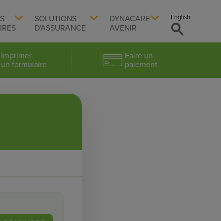
English
TS
SOLUTIONS
DYNACARE
IRES
D'ASSURANCE
AVENIR
Imprimer
Faire un
un formulaire
paiement