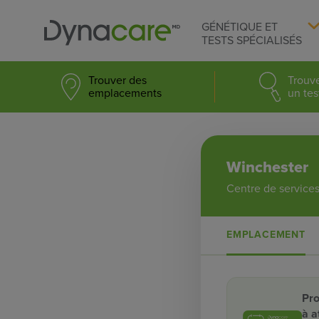
GÉNÉTIQUE ET
TESTS SPÉCIALISÉS
Trouver des
Trouv
emplacements
un tes
Winchester
Centre de services
EMPLACEMENT
Pro
à a