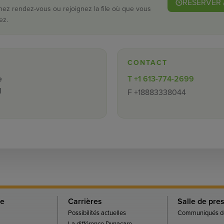
RÉSERVER 
nez rendez-vous ou rejoignez la file où que vous
ez.
CONTACT
e
T
+1 613-774-2699
N
F
+18883338044
re
Carrières
Salle de pre
Possibilités actuelles
Communiqués de