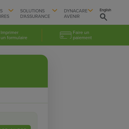
English
TS
SOLUTIONS
DYNACARE
IRES
D'ASSURANCE
AVENIR
Imprimer
Faire un
un formulaire
paiement