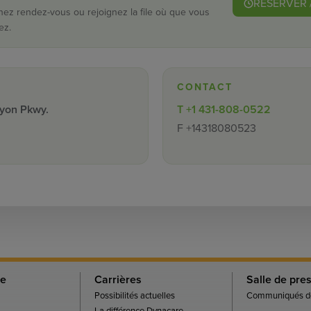
RÉSERVER 
nez rendez-vous ou rejoignez la file où que vous
ez.
CONTACT
Lyon Pkwy.
T
+1 431-808-0522
F
+14318080523
re
Carrières
Salle de pre
Possibilités actuelles
Communiqués de