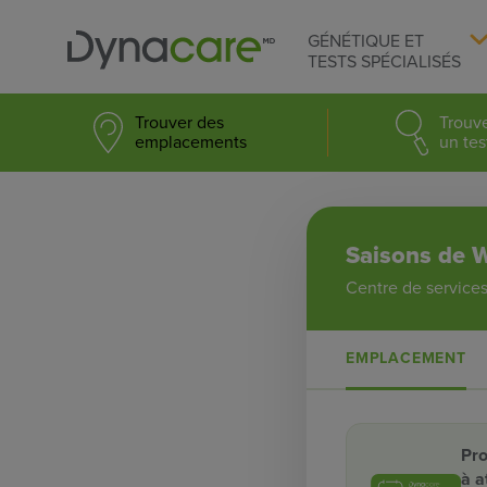
GÉNÉTIQUE ET
TESTS SPÉCIALISÉS
Trouver des
Trouv
emplacements
un tes
Saisons de W
Centre de services
EMPLACEMENT
Pro
à a