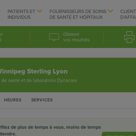
PATIENTS ET
FOURNISSEURS DE SOINS
CLIEN
INDIVIDUS
DE SANTÉ ET HÔPITAUX
D’AFFA
er
Obtenir
t
vos résultats
innipeg Sterling Lyon
 de santé et de laboratoire Dynacare
HEURES
SERVICES
fitez de plus de temps à vous, moins de temps
ttendre.