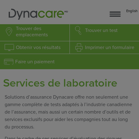
English
Trouver
des
Trouver
un test
emplacements
Obtenir
vos résultats
Imprimer
un formulaire
Faire un paiement
Services de laboratoire
Solutions d’assurance Dynacare offre non seulement une
gamme complète de tests adaptés à l’industrie canadienne
de l’assurance, mais aussi un certain nombre d’outils et de
services exclusifs pour aider les compagnies tout au long
du processus.
Dans le cadre de ses services d’évaluation des risques