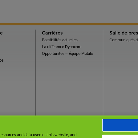
re
Carrières
Salle de pre
Possibilités actuelles
Communiqués de
La différence Dynacare
Opportunités – Équipe Mobile
ce
tion
Politique sur la protection des renseignements personnels
Accessibilité
 resources and data used on this website, and