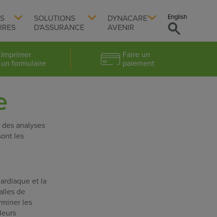
English
TS
SOLUTIONS
DYNACARE
IRES
D'ASSURANCE
AVENIR
Imprimer
Faire un
un formulaire
paiement
e
s des analyses
sont les
ardiaque et la
alles de
rminer les
leurs