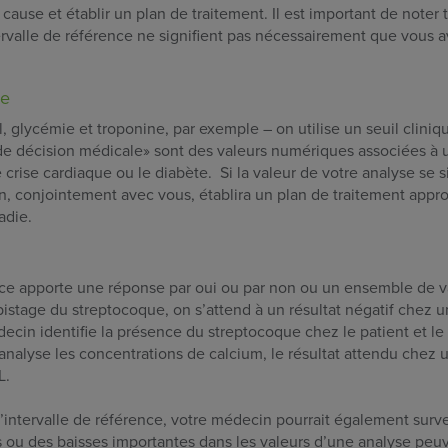
ause et établir un plan de traitement. Il est important de noter 
ntervalle de référence ne signifient pas nécessairement que vous 
ce
, glycémie et troponine, par exemple – on utilise un seuil cliniq
 de décision médicale» sont des valeurs numériques associées à 
rise cardiaque ou le diabète. Si la valeur de votre analyse se s
en, conjointement avec vous, établira un plan de traitement appr
ladie.
rence apporte une réponse par oui ou par non ou un ensemble de v
pistage du streptocoque, on s’attend à un résultat négatif chez
médecin identifie la présence du streptocoque chez le patient et le
n analyse les concentrations de calcium, le résultat attendu chez
L.
l’intervalle de référence, votre médecin pourrait également surve
s ou des baisses importantes dans les valeurs d’une analyse peu