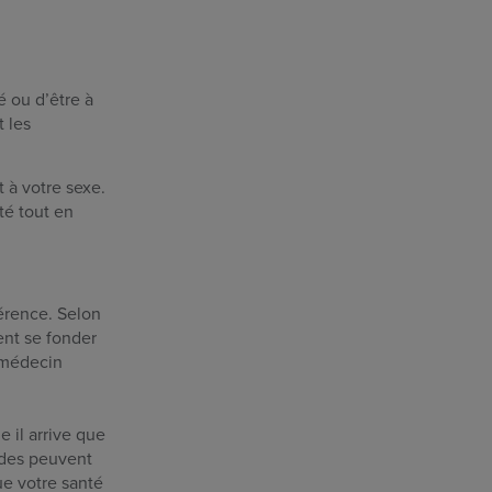
é ou d’être à
 les
 à votre sexe.
té tout en
férence. Selon
ent se fonder
e médecin
e il arrive que
lades peuvent
ue votre santé