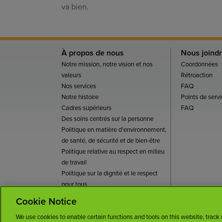
va bien.
À propos de nous
Nous joind
Notre mission, notre vision et nos
Coordonnées
valeurs
Rétroaction
Nos services
FAQ
Notre histoire
Points de servi
Cadres supérieurs
FAQ
Des soins centrés sur la personne
Politique en matière d'environnement,
de santé, de sécurité et de bien-être
Politique relative au respect en milieu
de travail
Politique sur la dignité et le respect
pour tous
Plan de sécurité COVID-19
Cookie Notice
Conditions d'utilisa
We use cookies to enable certain functions and tools on this website, track