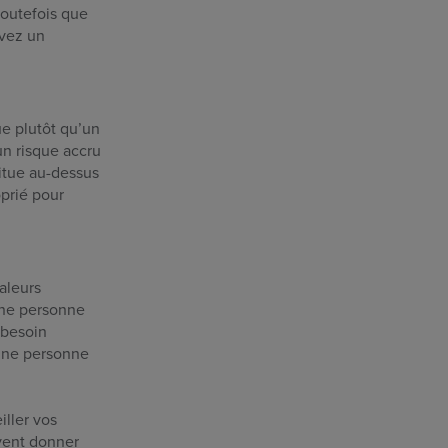
toutefois que
avez un
ue plutôt qu’un
un risque accru
itue au-dessus
oprié pour
aleurs
 une personne
 besoin
 une personne
iller vos
vent donner