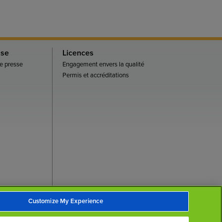
sse
Licences
 presse
Engagement envers la qualité
Permis et accréditations
Customize My Experience
Haut de la page