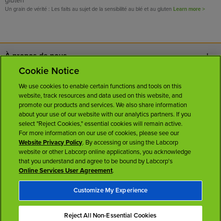
gluten
Un grain de vérité : Les faits au sujet de la sensibilité au blé et au gluten
Learn more >
À propos de nous
Cookie Notice
Nous joindre
We use cookies to enable certain functions and tools on this
website, track resources and data used on this website, and
Carrières
promote our products and services. We also share information
about your use of our website with our analytics partners. If you
select "Reject Cookies," essential cookies will remain active.
Salle de presse
For more information on our use of cookies, please see our
Website Privacy Policy
. By accessing or using the Labcorp
website or other Labcorp online applications, you acknowledge
Licences
that you understand and agree to be bound by Labcorp's
Online Services User Agreement
.
Customize My Experience
Reject All Non-Essential Cookies