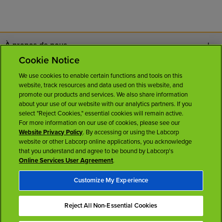
À propos de nous
Cookie Notice
Nous joindre
We use cookies to enable certain functions and tools on this
website, track resources and data used on this website, and
Carrières
promote our products and services. We also share information
about your use of our website with our analytics partners. If you
select "Reject Cookies," essential cookies will remain active.
Salle de presse
For more information on our use of cookies, please see our
Website Privacy Policy
. By accessing or using the Labcorp
website or other Labcorp online applications, you acknowledge
Licences
that you understand and agree to be bound by Labcorp's
Online Services User Agreement
.
Customize My Experience
Reject All Non-Essential Cookies