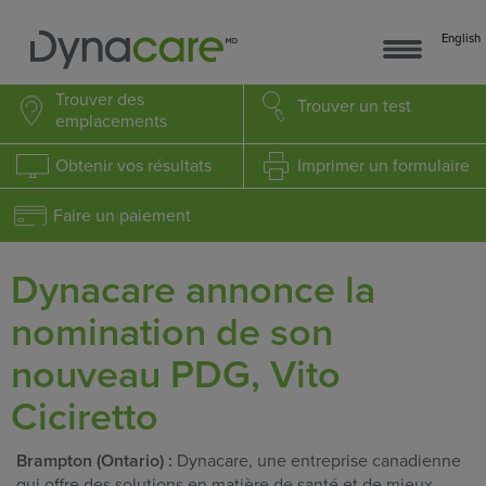
English
Trouver
des
Trouver
un test
emplacements
Obtenir
vos résultats
Imprimer
un formulaire
Faire un paiement
Dynacare annonce la
nomination de son
nouveau PDG, Vito
Ciciretto
Brampton (Ontario) :
Dynacare, une entreprise canadienne
qui offre des solutions en matière de santé et de mieux-