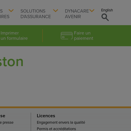
English
TS
SOLUTIONS
DYNACARE
IRES
D'ASSURANCE
AVENIR
Imprimer
Faire un
un formulaire
paiement
ston
sse
Licences
 presse
Engagement envers la qualité
Permis et accréditations