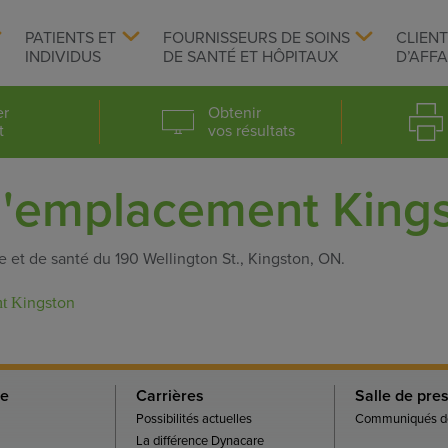
PATIENTS ET
FOURNISSEURS DE SOINS
CLIEN
INDIVIDUS
DE SANTÉ ET HÔPITAUX
D’AFFA
er
Obtenir
t
vos résultats
l'emplacement King
 et de santé du 190 Wellington St., Kingston, ON.
ingston
nt K
re
Carrières
Salle de pre
Possibilités actuelles
Communiqués de
La différence Dynacare