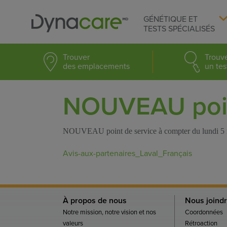
GÉNÉTIQUE ET
TESTS SPÉCIALISÉS
Trouver
Trouv
des emplacements
un tes
NOUVEAU point
NOUVEAU point de service à compter du lundi 5 
Avis-aux-partenaires_Laval_Français
À propos de nous
Nous joind
Notre mission, notre vision et nos
Coordonnées
valeurs
Rétroaction