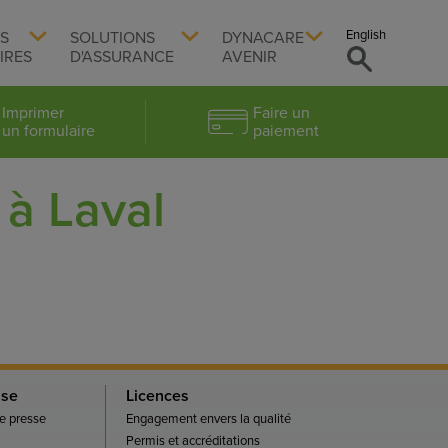
English
TS
SOLUTIONS
DYNACARE
IRES
D'ASSURANCE
AVENIR
Imprimer
Faire un
un formulaire
paiement
à Laval
sse
Licences
 presse
Engagement envers la qualité
Permis et accréditations