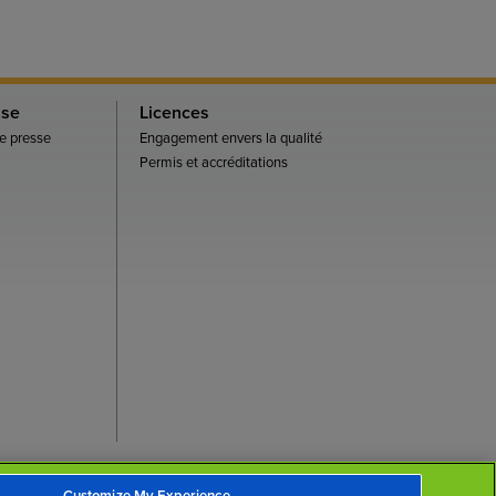
sse
Licences
 presse
Engagement envers la qualité
Permis et accréditations
Haut de la page
Customize My Experience