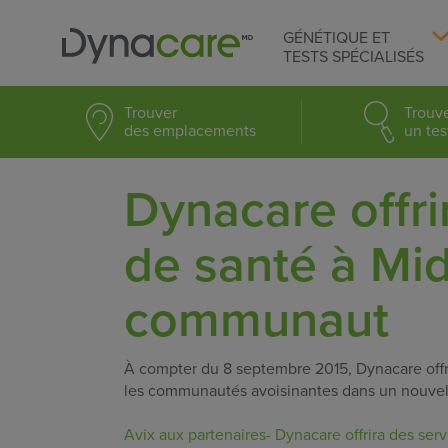
GÉNÉTIQUE ET
TESTS SPÉCIALISÉS
Trouver
Trouv
des emplacements
un tes
Dynacare offri
de santé à Mi
communaut
À compter du 8 septembre 2015, Dynacare offri
les communautés avoisinantes dans un nouvel
Avix aux partenaires- Dynacare offrira des ser