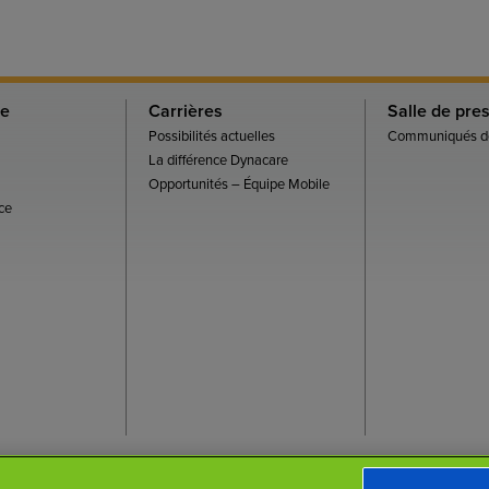
re
Carrières
Salle de pre
Possibilités actuelles
Communiqués de
La différence Dynacare
Opportunités – Équipe Mobile
ce
tion
Politique sur la protection des renseignements personnels
Accessibilité