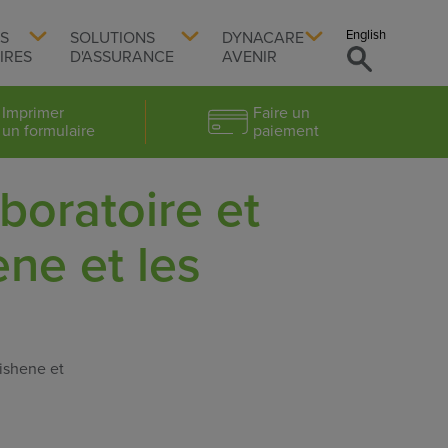
English
TS
SOLUTIONS
DYNACARE
IRES
D'ASSURANCE
AVENIR
Imprimer
Faire un
un formulaire
paiement
boratoire et
ne et les
ishene et