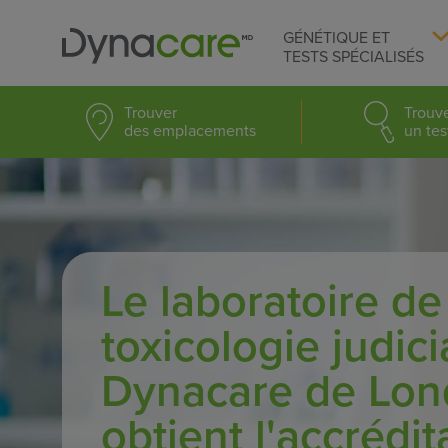
GÉNÉTIQUE ET
TESTS SPÉCIALISÉS
Trouver
Trouv
des emplacements
un tes
Le laboratoire de
toxicologie judici
Dynacare de Lo
obtient l'accrédi