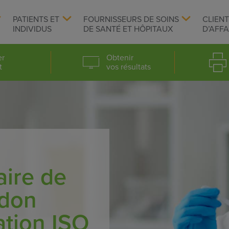
PATIENTS ET
FOURNISSEURS DE SOINS
CLIEN
INDIVIDUS
DE SANTÉ ET HÔPITAUX
D’AFFA
er
Obtenir
t
vos résultats
aire de
ndon
tation ISO