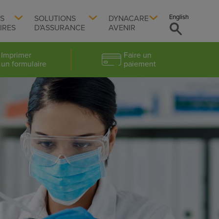
English
TS
SOLUTIONS
DYNACARE
IRES
D'ASSURANCE
AVENIR
Imprimer
Faire un
un formulaire
paiement