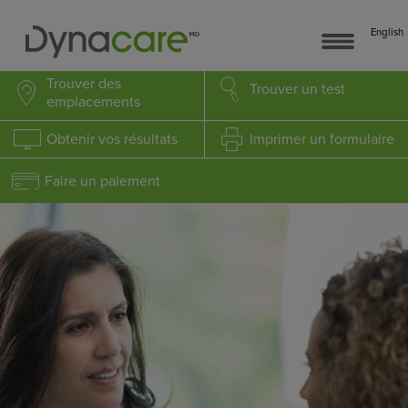
English
Trouver
des
Trouver
un test
emplacements
Obtenir
vos résultats
Imprimer
un formulaire
Faire un paiement