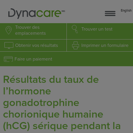
English
Trouver
des
Trouver
un test
emplacements
Obtenir
vos résultats
Imprimer
un formulaire
Faire un paiement
Résultats du taux de
l’hormone
gonadotrophine
chorionique humaine
(hCG) sérique pendant la