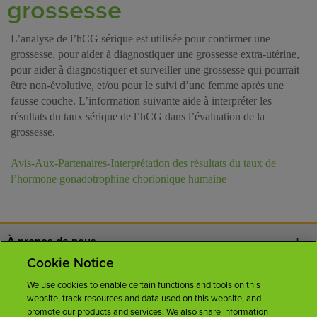
grossesse
L’analyse de l’hCG sérique est utilisée pour confirmer une
grossesse, pour aider à diagnostiquer une grossesse extra-utérine,
pour aider à diagnostiquer et surveiller une grossesse qui pourrait
être non-évolutive, et/ou pour le suivi d’une femme après une
fausse couche. L’information suivante aide à interpréter les
résultats du taux sérique de l’hCG dans l’évaluation de la
grossesse.
Avis-Aux-Partenaires-Interprétation des résultats du taux de
l’hormone gonadotrophine chorionique humaine
À propos de nous
Cookie Notice
Nous joindre
We use cookies to enable certain functions and tools on this
website, track resources and data used on this website, and
Carrières
promote our products and services. We also share information