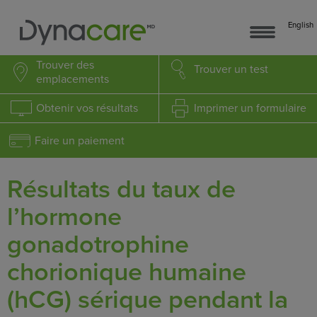
English
Trouver
des
Trouver
un test
emplacements
Obtenir
vos résultats
Imprimer
un formulaire
Faire un paiement
Résultats du taux de
l’hormone
gonadotrophine
chorionique humaine
(hCG) sérique pendant la