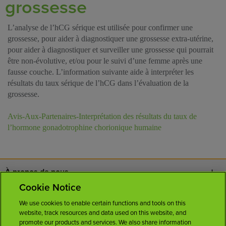
grossesse
L’analyse de l’hCG sérique est utilisée pour confirmer une
grossesse, pour aider à diagnostiquer une grossesse extra-utérine,
pour aider à diagnostiquer et surveiller une grossesse qui pourrait
être non-évolutive, et/ou pour le suivi d’une femme après une
fausse couche. L’information suivante aide à interpréter les
résultats du taux sérique de l’hCG dans l’évaluation de la
grossesse.
Avis-Aux-Partenaires-Interprétation des résultats du taux de
l’hormone gonadotrophine chorionique humaine
À propos de nous
Cookie Notice
Nous joindre
We use cookies to enable certain functions and tools on this
website, track resources and data used on this website, and
Carrières
promote our products and services. We also share information